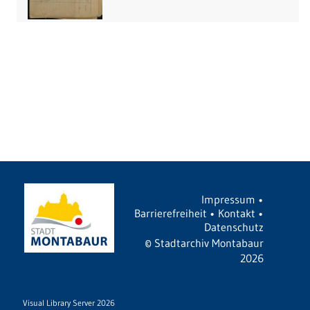
Impressum
•
Barrierefreiheit
•
Kontakt
•
Datenschutz
©
Stadtarchiv Montabaur
2026
Visual Library Server 2026