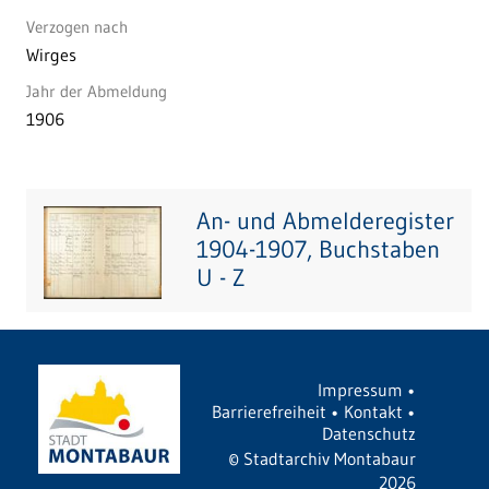
Verzogen nach
Wirges
Jahr der Abmeldung
1906
An- und Abmelderegister
1904-1907, Buchstaben
U - Z
Impressum
•
Barrierefreiheit
•
Kontakt
•
Datenschutz
©
Stadtarchiv Montabaur
2026