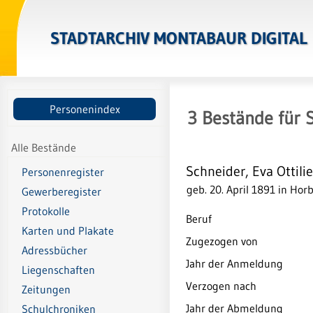
STADTARCHIV MONTABAUR DIGITAL
Personenindex
3
Bestände
für
S
Alle Bestände
Schneider, Eva Ottilie
Personenregister
geb. 20. April 1891 in Hor
Gewerberegister
Protokolle
Beruf
Karten und Plakate
Zugezogen von
Adressbücher
Jahr der Anmeldung
Liegenschaften
Verzogen nach
Zeitungen
Jahr der Abmeldung
Schulchroniken