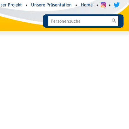
ser Projekt
•
Unsere Präsentation
•
Home
•
•