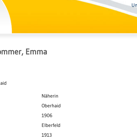
Un
ommer, Emma
haid
Näherin
Oberhaid
1906
Elberfeld
1913