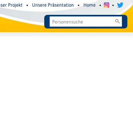
ser Projekt
•
Unsere Präsentation
•
Home
•
•