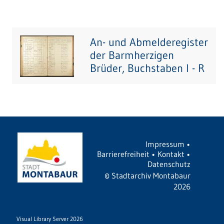
An- und Abmelderegister
der Barmherzigen
Brüder, Buchstaben I - R
Impressum
•
Barrierefreiheit
•
Kontakt
•
Datenschutz
©
Stadtarchiv Montabaur
2026
Visual Library Server 2026