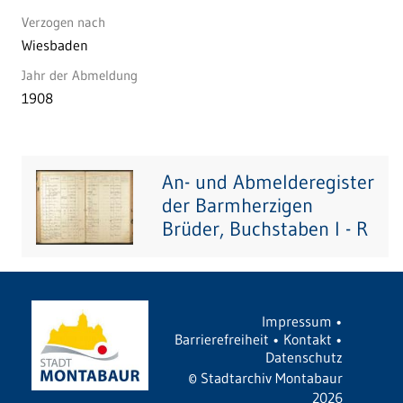
Verzogen nach
Wiesbaden
Jahr der Abmeldung
1908
An- und Abmelderegister
der Barmherzigen
Brüder, Buchstaben I - R
Impressum
•
Barrierefreiheit
•
Kontakt
•
Datenschutz
©
Stadtarchiv Montabaur
2026