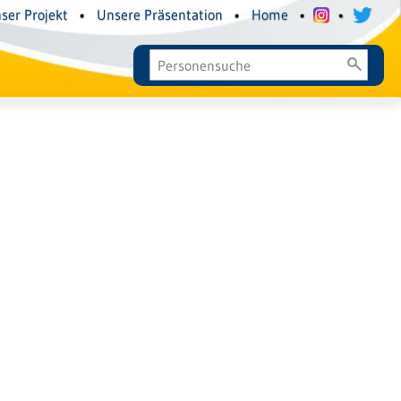
ser Projekt
•
Unsere Präsentation
•
Home
•
•