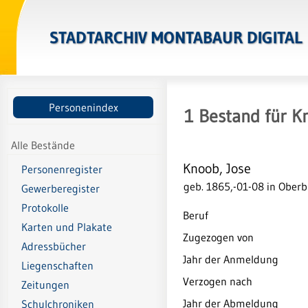
STADTARCHIV MONTABAUR DIGITAL
Personenindex
1
Bestand
für
Kn
Alle Bestände
Knoob, Jose
Personenregister
geb. 1865,-01-08 in Ober
Gewerberegister
Protokolle
Beruf
Karten und Plakate
Zugezogen von
Adressbücher
Jahr der Anmeldung
Liegenschaften
Verzogen nach
Zeitungen
Jahr der Abmeldung
Schulchroniken