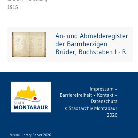
1915
An- und Abmelderegister
der Barmherzigen
Brüder, Buchstaben I - R
Impressum
•
Barrierefreiheit
•
Kontakt
•
Datenschutz
©
Stadtarchiv Montabaur
2026
Visual Library Server 2026