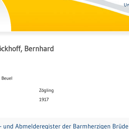
Un
ckhoff, Bernhard
 Beuel
Zögling
1917
- und Abmelderegister der Barmherzigen Brüder