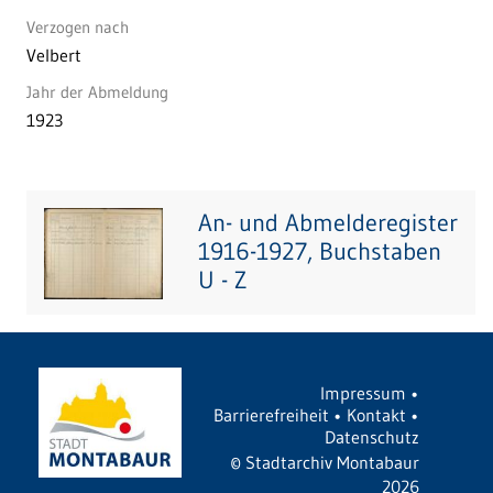
Verzogen nach
Velbert
Jahr der Abmeldung
1923
An- und Abmelderegister
1916-1927, Buchstaben
U - Z
Impressum
•
Barrierefreiheit
•
Kontakt
•
Datenschutz
©
Stadtarchiv Montabaur
2026