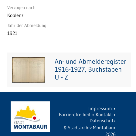
Verzogen nach
Koblenz
Jahr der Abmeldung
1921
An- und Abmelderegister
1916-1927, Buchstaben
U - Z
Impressum
•
Barrierefreiheit
•
Kontakt
•
Datenschutz
©
Stadtarchiv Montabaur
2026