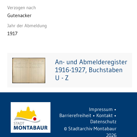
Verzogen nach
Gutenacker
Jahr der Abmeldung
1917
An- und Abmelderegister
1916-1927, Buchstaben
U - Z
Impressum
•
Barrierefreiheit
•
Kontakt
•
Datenschutz
©
Stadtarchiv Montabaur
2026