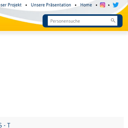
ser Projekt
•
Unsere Präsentation
•
Home
•
•
 - T