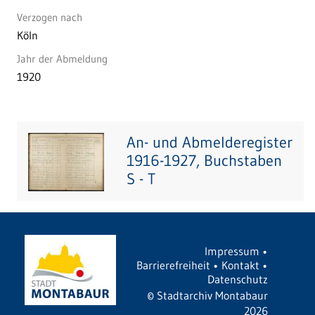
Verzogen nach
Köln
Jahr der Abmeldung
1920
An- und Abmelderegister
1916-1927, Buchstaben
S - T
Impressum
•
Barrierefreiheit
•
Kontakt
•
Datenschutz
©
Stadtarchiv Montabaur
2026