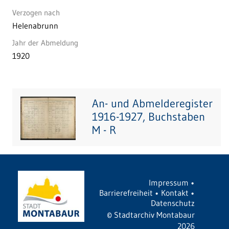
Verzogen nach
Helenabrunn
Jahr der Abmeldung
1920
An- und Abmelderegister
1916-1927, Buchstaben
M - R
Impressum
•
Barrierefreiheit
•
Kontakt
•
Datenschutz
©
Stadtarchiv Montabaur
2026