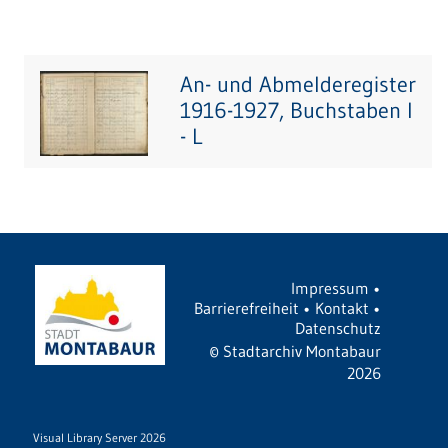
An- und Abmelderegister
1916-1927, Buchstaben I
- L
Impressum
•
Barrierefreiheit
•
Kontakt
•
Datenschutz
©
Stadtarchiv Montabaur
2026
Visual Library Server 2026