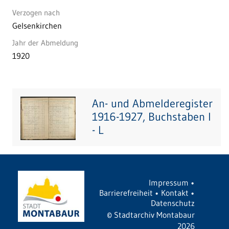
Verzogen nach
Gelsenkirchen
Jahr der Abmeldung
1920
An- und Abmelderegister
1916-1927, Buchstaben I
- L
Impressum
•
Barrierefreiheit
•
Kontakt
•
Datenschutz
©
Stadtarchiv Montabaur
2026