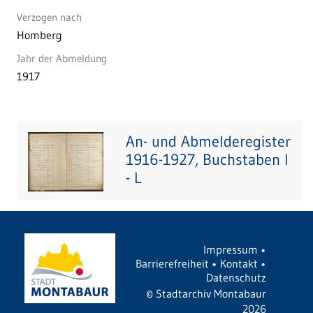
Verzogen nach
Homberg
Jahr der Abmeldung
1917
An- und Abmelderegister
1916-1927, Buchstaben I
- L
Impressum
•
Barrierefreiheit
•
Kontakt
•
Datenschutz
©
Stadtarchiv Montabaur
2026