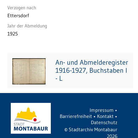
Verzogen nach
Ettersdorf
Jahr der Abmeldung
1925
An- und Abmelderegister
1916-1927, Buchstaben I
- L
Impressum
•
Barrierefreiheit
•
Kontakt
•
Datenschutz
©
Stadtarchiv Montabaur
2026