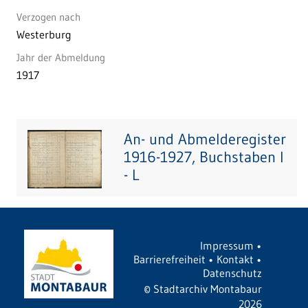
Verzogen nach
Westerburg
Jahr der Abmeldung
1917
An- und Abmelderegister
1916-1927, Buchstaben I
- L
Impressum
•
Barrierefreiheit
•
Kontakt
•
Datenschutz
©
Stadtarchiv Montabaur
2026