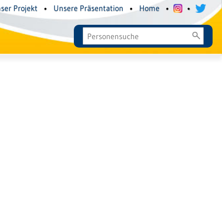
ser Projekt
•
Unsere Präsentation
•
Home
•
•