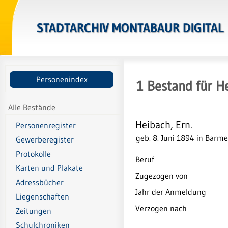
STADTARCHIV MONTABAUR DIGITAL
Personenindex
1
Bestand
für
He
Alle Bestände
Heibach, Ern.
Personenregister
geb. 8. Juni 1894 in Barm
Gewerberegister
Protokolle
Beruf
Karten und Plakate
Zugezogen von
Adressbücher
Jahr der Anmeldung
Liegenschaften
Verzogen nach
Zeitungen
Schulchroniken