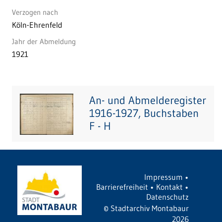
Verzogen nach
Köln-Ehrenfeld
Jahr der Abmeldung
1921
An- und Abmelderegister
1916-1927, Buchstaben
F - H
Impressum
•
Barrierefreiheit
•
Kontakt
•
Datenschutz
©
Stadtarchiv Montabaur
2026