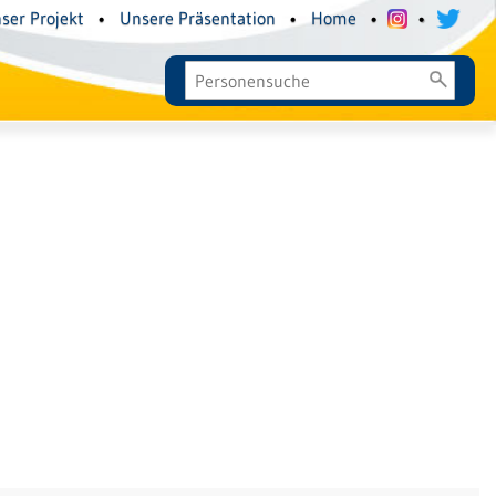
ser Projekt
•
Unsere Präsentation
•
Home
•
•