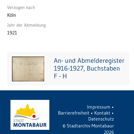
Verzogen nach
Köln
Jahr der Abmeldung
1921
An- und Abmelderegister
1916-1927, Buchstaben
F - H
Impressum
•
Barrierefreiheit
•
Kontakt
•
Datenschutz
©
Stadtarchiv Montabaur
2026