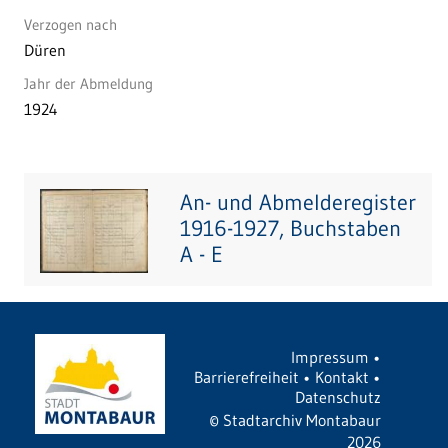
Verzogen nach
Düren
Jahr der Abmeldung
1924
An- und Abmelderegister
1916-1927, Buchstaben
A - E
Impressum
•
Barrierefreiheit
•
Kontakt
•
Datenschutz
©
Stadtarchiv Montabaur
2026