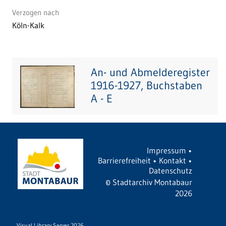
Verzogen nach
Köln-Kalk
An- und Abmelderegister
1916-1927, Buchstaben
A - E
Impressum
•
Barrierefreiheit
•
Kontakt
•
Datenschutz
©
Stadtarchiv Montabaur
2026
Visual Library Server 2026