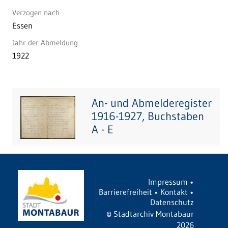
Verzogen nach
Essen
Jahr der Abmeldung
1922
An- und Abmelderegister
1916-1927, Buchstaben
A - E
Impressum
•
Barrierefreiheit
•
Kontakt
•
Datenschutz
©
Stadtarchiv Montabaur
2026