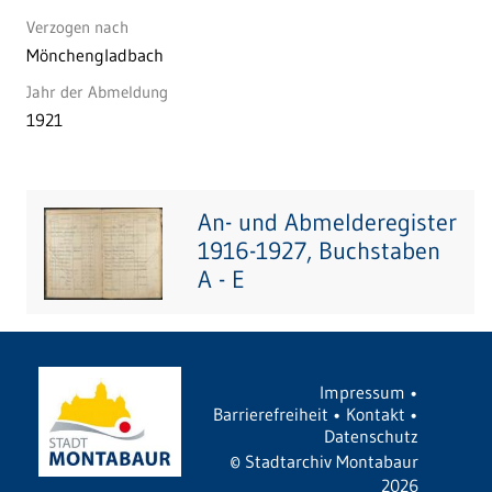
Verzogen nach
Mönchengladbach
Jahr der Abmeldung
1921
An- und Abmelderegister
1916-1927, Buchstaben
A - E
Impressum
•
Barrierefreiheit
•
Kontakt
•
Datenschutz
©
Stadtarchiv Montabaur
2026