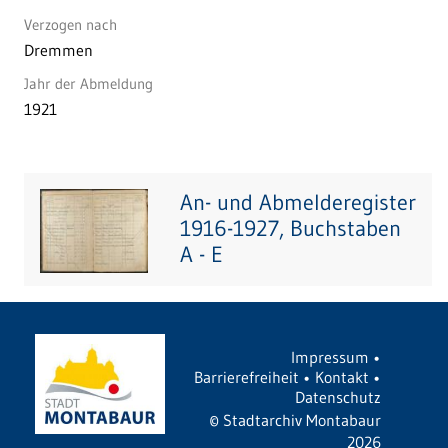
Verzogen nach
Dremmen
Jahr der Abmeldung
1921
An- und Abmelderegister
1916-1927, Buchstaben
A - E
Impressum
•
Barrierefreiheit
•
Kontakt
•
Datenschutz
©
Stadtarchiv Montabaur
2026