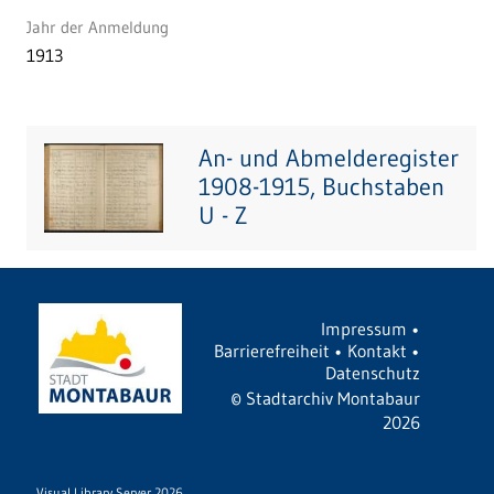
Jahr der Anmeldung
1913
An- und Abmelderegister
1908-1915, Buchstaben
U - Z
Impressum
•
Barrierefreiheit
•
Kontakt
•
Datenschutz
©
Stadtarchiv Montabaur
2026
Visual Library Server 2026