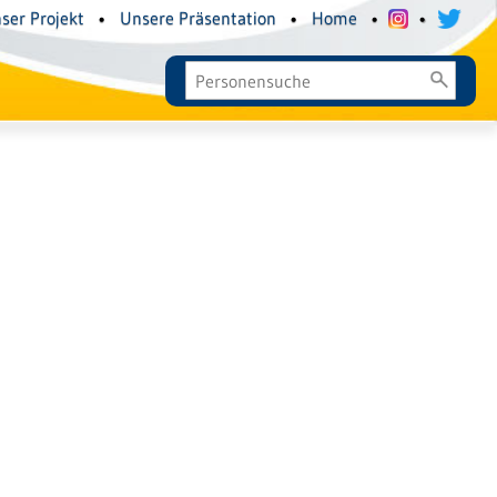
ser Projekt
•
Unsere Präsentation
•
Home
•
•