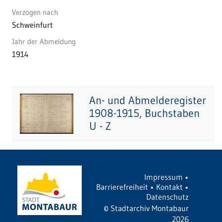
Verzogen nach
Schweinfurt
Jahr der Abmeldung
1914
An- und Abmelderegister
1908-1915, Buchstaben
U - Z
Impressum
•
Barrierefreiheit
•
Kontakt
•
Datenschutz
©
Stadtarchiv Montabaur
2026