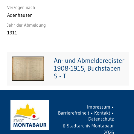
Verzogen nach
Adenhausen
Jahr der Abmeldung
1911
An- und Abmelderegister
1908-1915, Buchstaben
S - T
Impressum
•
Barrierefreiheit
•
Kontakt
•
Datenschutz
©
Stadtarchiv Montabaur
2026