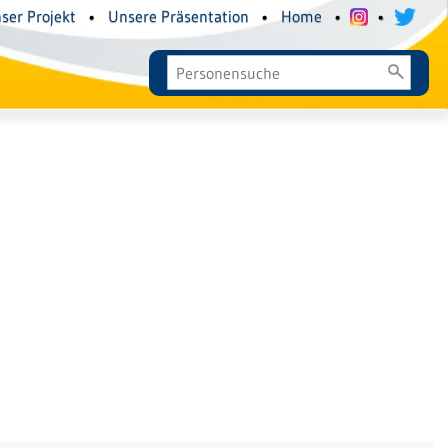
ser Projekt
•
Unsere Präsentation
•
Home
•
•