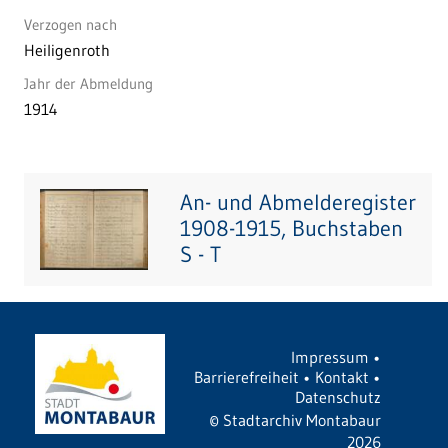
Verzogen nach
Heiligenroth
Jahr der Abmeldung
1914
An- und Abmelderegister
1908-1915, Buchstaben
S - T
Impressum
•
Barrierefreiheit
•
Kontakt
•
Datenschutz
©
Stadtarchiv Montabaur
2026