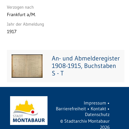
Verzogen nach
Frankfurt a/M.
Jahr der Abmeldung
1917
An- und Abmelderegister
1908-1915, Buchstaben
S - T
Impressum
•
Barrierefreiheit
•
Kontakt
•
Datenschutz
©
Stadtarchiv Montabaur
2026