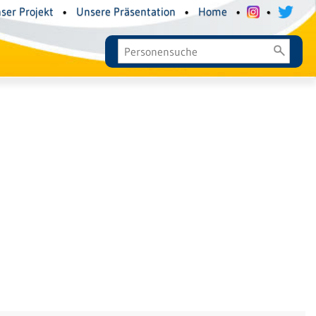
ser Projekt
•
Unsere Präsentation
•
Home
•
•