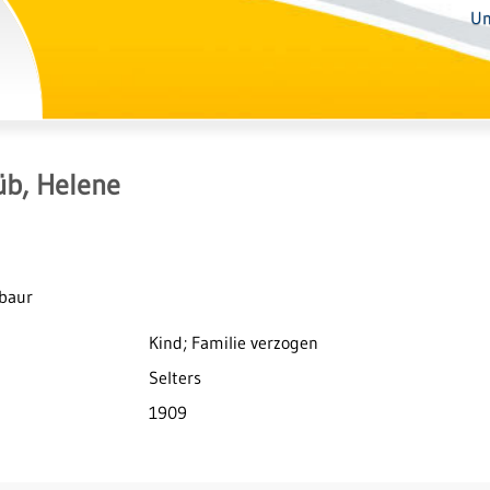
Un
üb, Helene
abaur
Kind; Familie verzogen
Selters
1909