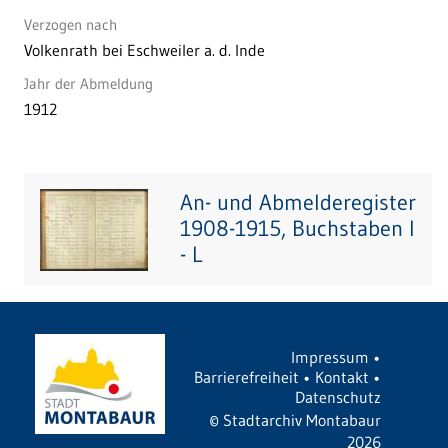
Verzogen nach
Volkenrath bei Eschweiler a. d. Inde
Jahr der Abmeldung
1912
An- und Abmelderegister
1908-1915, Buchstaben I
- L
Impressum
•
Barrierefreiheit
•
Kontakt
•
Datenschutz
©
Stadtarchiv Montabaur
2026