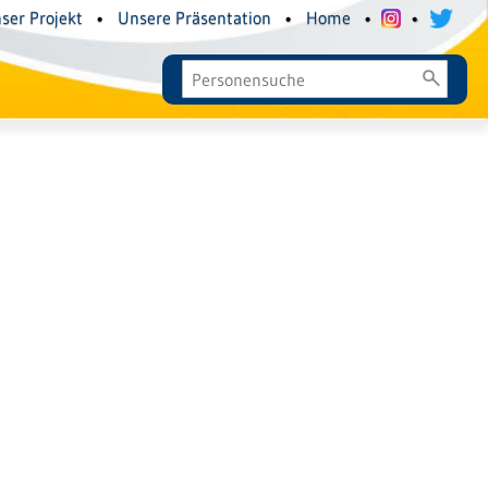
ser Projekt
•
Unsere Präsentation
•
Home
•
•