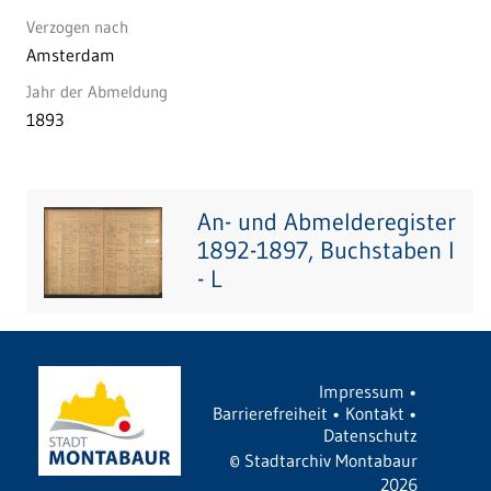
Verzogen nach
Amsterdam
Jahr der Abmeldung
1893
An- und Abmelderegister
1892-1897, Buchstaben I
- L
Impressum
•
Barrierefreiheit
•
Kontakt
•
Datenschutz
©
Stadtarchiv Montabaur
2026