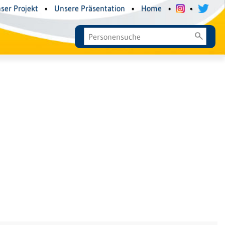
ser Projekt
•
Unsere Präsentation
•
Home
•
•