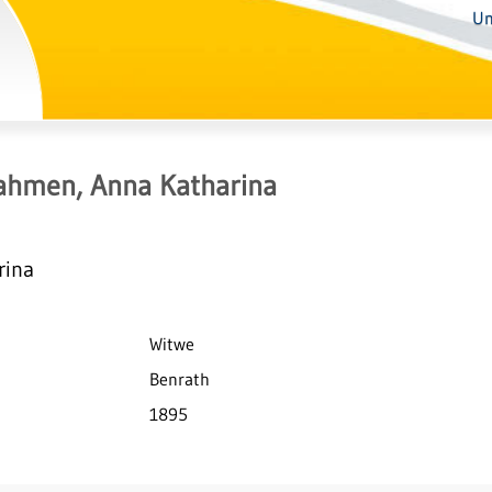
Un
ahmen, Anna Katharina
rina
Witwe
Benrath
1895