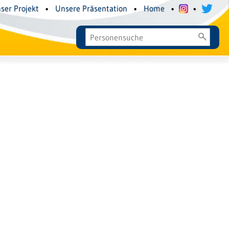
ser Projekt
•
Unsere Präsentation
•
Home
•
•