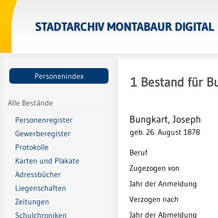
STADTARCHIV MONTABAUR DIGITAL
Personenindex
1
Bestand
für
Bu
Alle Bestände
Bungkart, Joseph
Personenregister
geb. 26. August 1878
Gewerberegister
Protokolle
Beruf
Karten und Plakate
Zugezogen von
Adressbücher
Jahr der Anmeldung
Liegenschaften
Verzogen nach
Zeitungen
Jahr der Abmeldung
Schulchroniken