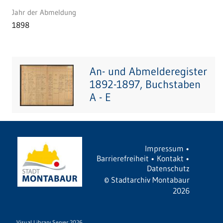
Jahr der Abmeldung
1898
An- und Abmelderegister
1892-1897, Buchstaben
A - E
Impressum
•
Barrierefreiheit
•
Kontakt
•
Datenschutz
©
Stadtarchiv Montabaur
2026
Visual Library Server 2026