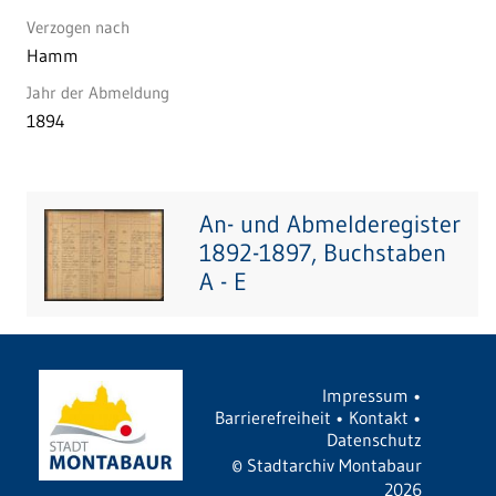
Verzogen nach
Hamm
Jahr der Abmeldung
1894
An- und Abmelderegister
1892-1897, Buchstaben
A - E
Impressum
•
Barrierefreiheit
•
Kontakt
•
Datenschutz
©
Stadtarchiv Montabaur
2026