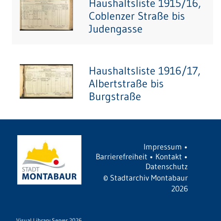
Haushaltsliste 1915/16,
Coblenzer Straße bis
Judengasse
Haushaltsliste 1916/17,
Albertstraße bis
Burgstraße
Impressum
•
Barrierefreiheit
•
Kontakt
•
Datenschutz
©
Stadtarchiv Montabaur
2026
Visual Library Server 2026