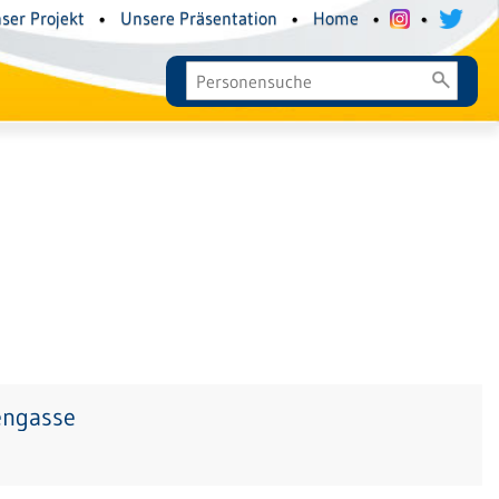
ser Projekt
•
Unsere Präsentation
•
Home
•
•
engasse