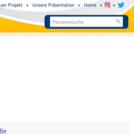
ser Projekt
•
Unsere Präsentation
•
Home
•
•
aße