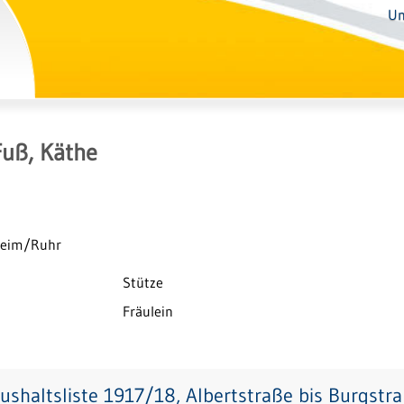
Un
Fuß, Käthe
lheim/Ruhr
Stütze
Fräulein
ushaltsliste 1917/18, Albertstraße bis Burgstr