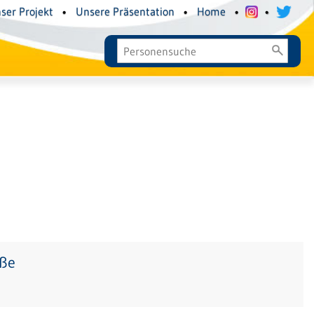
ser Projekt
•
Unsere Präsentation
•
Home
•
•
aße