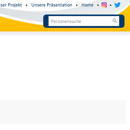
ser Projekt
•
Unsere Präsentation
•
Home
•
•