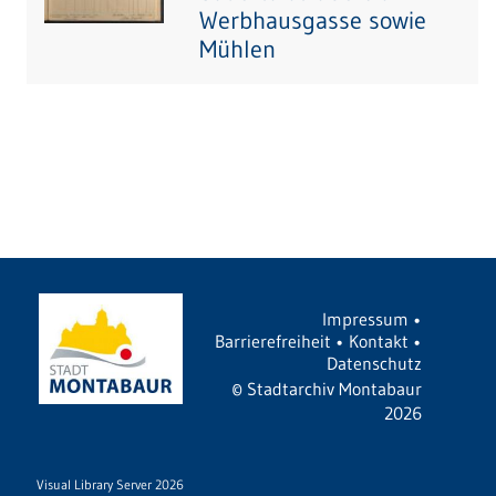
Werbhausgasse sowie
Mühlen
Impressum
•
Barrierefreiheit
•
Kontakt
•
Datenschutz
©
Stadtarchiv Montabaur
2026
Visual Library Server 2026